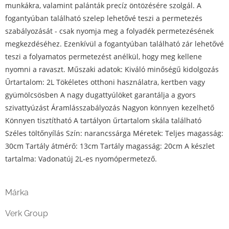
munkákra, valamint palánták precíz öntözésére szolgál. A
fogantyúban található szelep lehetővé teszi a permetezés
szabályozását - csak nyomja meg a folyadék permetezésének
megkezdéséhez. Ezenkívül a fogantyúban található zár lehetővé
teszi a folyamatos permetezést anélkül, hogy meg kellene
nyomni a ravaszt. Műszaki adatok: Kiváló minőségű kidolgozás
Űrtartalom: 2L Tökéletes otthoni használatra, kertben vagy
gyümölcsösben A nagy dugattyúlöket garantálja a gyors
szivattyúzást Áramlásszabályozás Nagyon könnyen kezelhető
Könnyen tisztítható A tartályon űrtartalom skála található
Széles töltőnyílás Szín: narancssárga Méretek: Teljes magasság:
30cm Tartály átmérő: 13cm Tartály magasság: 20cm A készlet
tartalma: Vadonatúj 2L-es nyomópermetező.
Márka
Verk Group