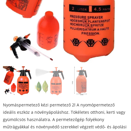
Nyomáspermetező kézi permetező 2l A nyomópermetező
ideális eszköz a növényápoláshoz. Tökéletes otthoni, kerti vagy
gyümölcsös használatra. A permetezőgép folyékony
műtrágyákkal és növényvédő szerekkel végzett védő- és ápolási