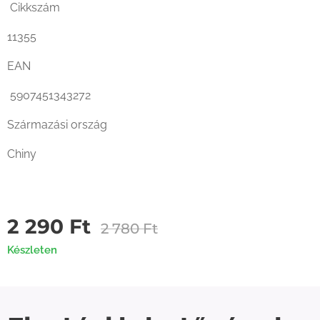
Cikkszám
11355
EAN
5907451343272
Származási ország
Chiny
2 290
Ft
2 780
Ft
Készleten