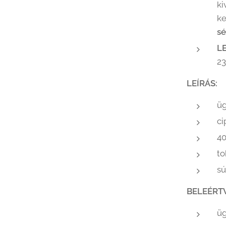
ki
ke
sé
L
23
LEÍRÁS:
ü
ci
40
to
sú
BELEÉRT
ü