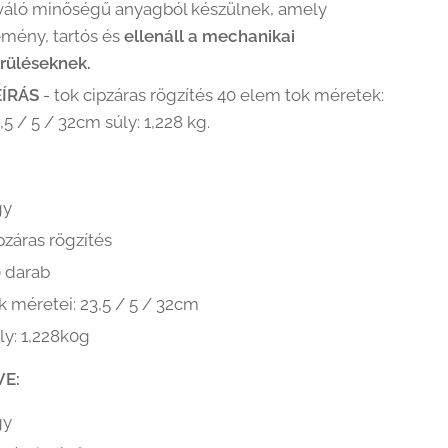
váló minőségű anyagból készülnek, amely
mény, tartós és
ellenáll a mechanikai
rüléseknek.
EÍRÁS
- tok cipzáras rögzítés 40 elem tok méretek:
,5 / 5 / 32cm súly: 1,228 kg.
gy
pzáras rögzítés
 darab
k méretei: 23,5 / 5 / 32cm
ly: 1,228k0g
VE:
gy