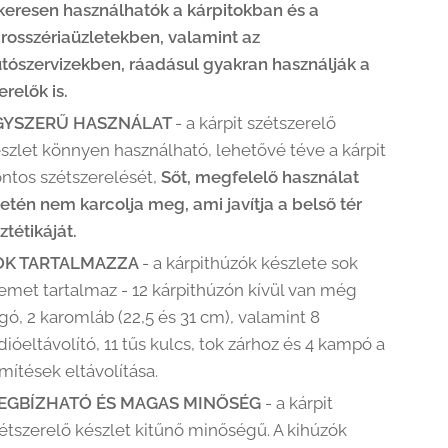
keresen használhatók a kárpitokban és a
rosszériaüzletekben, valamint az
tószervizekben, ráadásul gyakran használják a
erelők is.
GYSZERŰ HASZNÁLAT
- a kárpit szétszerelő
szlet könnyen használható, lehetővé téve a kárpit
ntos szétszerelését,
Sőt, megfelelő használat
etén nem karcolja meg, ami javítja a belső tér
ztétikáját.
OK TARTALMAZZA
- a kárpithúzók készlete sok
emet tartalmaz - 12 kárpithúzón kívül van még
gó, 2 karomláb (22,5 és 31 cm), valamint 8
dióeltávolító, 11 tűs kulcs, tok zárhoz és 4 kampó a
mítések eltávolítása.
EGBÍZHATÓ ÉS MAGAS MINŐSÉG
- a kárpit
étszerelő készlet kitűnő minőségű. A kihúzók