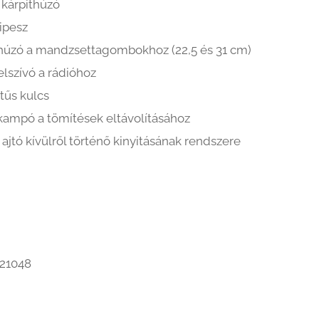
 kárpithúzó
ipesz
húzó a mandzsettagombokhoz (22,5 és 31 cm)
elszívó a rádióhoz
 tűs kulcs
kampó a tömítések eltávolításához
 ajtó kívülről történő kinyitásának rendszere
21048