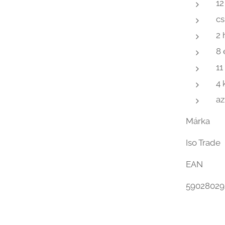
12
cs
2 
8 
11
4 
az
Márka
Iso Trade
EAN
59028029