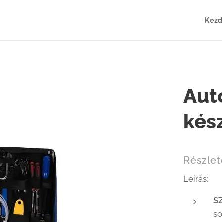
Kezd
Aut
kés
Részlet
Leirás:
S
so