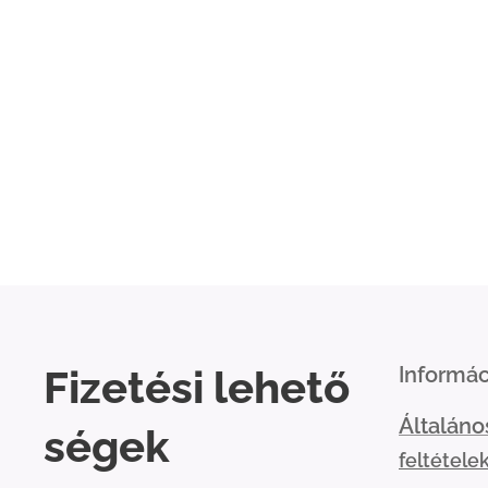
Fizetési
lehető
Informác
Általáno
ségek
feltétele