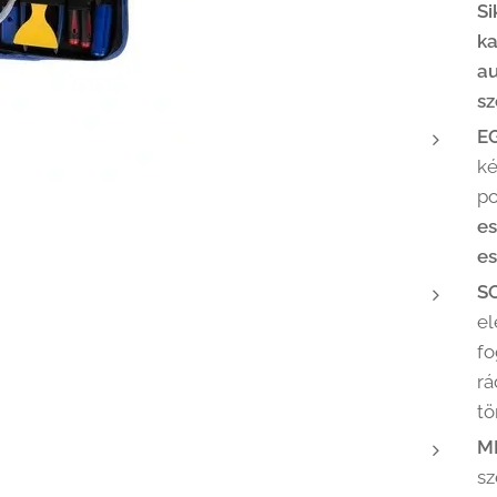
Si
ka
au
sz
E
ké
po
es
es
S
el
fo
rá
tö
M
sz