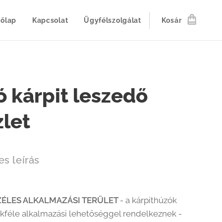
őlap
Kapcsolat
Ügyfélszolgálat
Kosár
ó kárpit leszedő
zlet
es leírás
ZÉLES ALKALMAZÁSI TERÜLET
- a kárpithúzók
kféle alkalmazási lehetőséggel rendelkeznek -