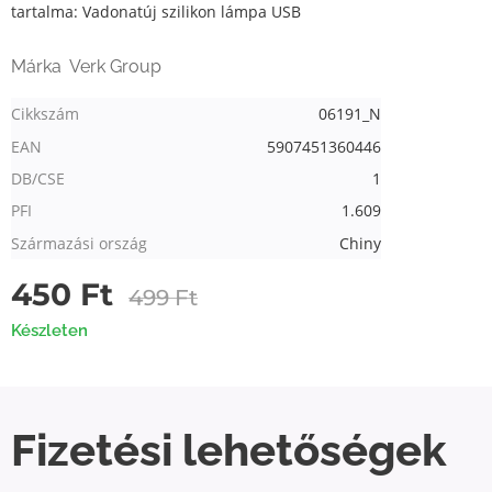
tartalma: Vadonatúj szilikon lámpa USB
Márka Verk Group
Cikkszám
06191_N
EAN
5907451360446
DB/CSE
1
PFI
1.609
Származási ország
Chiny
450
Ft
499
Ft
Készleten
Fizetési
lehetőségek