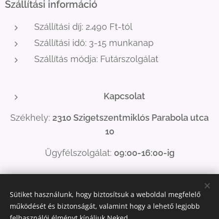
Szállítási információ
Szállítási díj: 2.490 Ft-tól
Szállítási idő: 3-15 munkanap
Szállítás módja: Futárszolgálat
Kapcsolat
Székhely:
2310 Szigetszentmiklós Parabola utca
10
Ügyfélszolgálat:
09:00-16:00-ig
ugyfelszolgalat@szupertermekek.hu
E-mail:
Sütiket használunk, hogy biztosítsuk a weboldal megfelelő
Telefonszám:
+36-30-090-03-11
működését és biztonságát, valamint hogy a lehető legjobb
felhasználói élményt kínáljuk Neked.